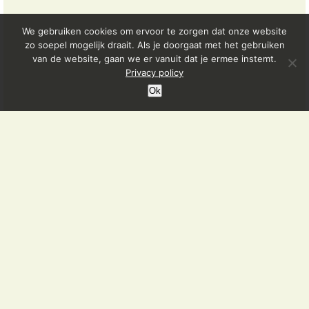
We gebruiken cookies om ervoor te zorgen dat onze website
zo soepel mogelijk draait. Als je doorgaat met het gebruiken
van de website, gaan we er vanuit dat je ermee instemt.
Privacy policy
Ok
Contactgegevens
Projectenbureau Haagse Musea
Postbus 30313
2500 GH Den Haag
Meer info over het Cultuurmenu
Sandra Bal
Hoofd Projectenbureau Haagse Musea
Projectleider Cultuurmenu PO en VO