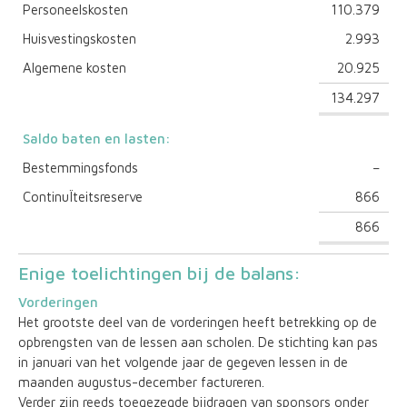
Personeelskosten
110.379
Huisvestingskosten
2.993
Algemene kosten
20.925
134.297
Saldo baten en lasten:
Bestemmingsfonds
–
ContinuÏteitsreserve
866
866
Enige toelichtingen bij de balans:
Vorderingen
Het grootste deel van de vorderingen heeft betrekking op de
opbrengsten van de lessen aan scholen. De stichting kan pas
in januari van het volgende jaar de gegeven lessen in de
maanden augustus-december factureren.
Verder zijn reeds toegezegde bijdragen van sponsors onder