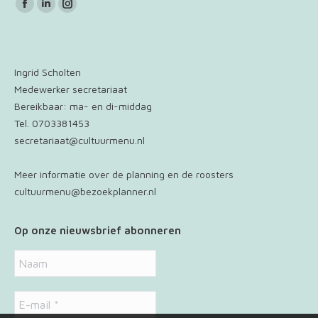
Vind ons op:
Facebook
Linkedin
Instagram
page
page
page
opens
opens
opens
in
in
in
Ingrid Scholten
new
new
new
Medewerker secretariaat
window
window
window
Bereikbaar: ma- en di-middag
Tel. 0703381453
secretariaat@cultuurmenu.nl
Meer informatie over de planning en de roosters
cultuurmenu@bezoekplanner.nl
Op onze nieuwsbrief abonneren