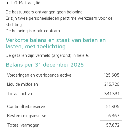
L.G. Mattaar, lid
De bestuurders ontvangen geen beloning.
Er zijn twee personeelsleden parttime werkzaam voor de
stichting.
De beloning is marktconform.
Verkorte balans en staat van baten en
lasten, met toelichting
De getallen zijn vermeld (afgerond) in hele €.
Balans per 31 december 2025
Vorderingen en overlopende activa
125.605
Liquide middelen
215.726
Totaal activa
341.331
ContinuÏteitsreserve
51.305
Bestemmingsreserve
6.367
Totaal vermogen
57.672