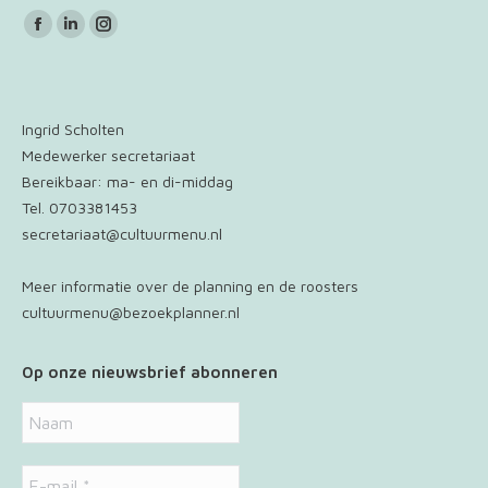
Vind ons op:
Facebook
Linkedin
Instagram
page
page
page
opens
opens
opens
in
in
in
Ingrid Scholten
new
new
new
Medewerker secretariaat
window
window
window
Bereikbaar: ma- en di-middag
Tel. 0703381453
secretariaat@cultuurmenu.nl
Meer informatie over de planning en de roosters
cultuurmenu@bezoekplanner.nl
Op onze nieuwsbrief abonneren