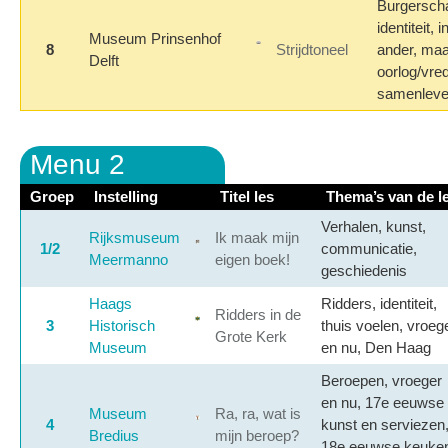
Burgerscha
identiteit, 
Museum Prinsenhof
8
Strijdtoneel
ander, maa
Delft
oorlog/vred
samenleve
Menu 2
Groep
Instelling
Titel les
Thema’s van de l
Verhalen, kunst,
Rijksmuseum
Ik maak mijn
1/2
communicatie,
Meermanno
eigen boek!
geschiedenis
Haags
Ridders, identiteit,
Ridders in de
3
Historisch
thuis voelen, vroeg
Grote Kerk
Museum
en nu, Den Haag
Beroepen, vroeger
en nu, 17e eeuwse
Museum
Ra, ra, wat is
4
kunst en serviezen
Bredius
mijn beroep?
18e eeuwse keuke