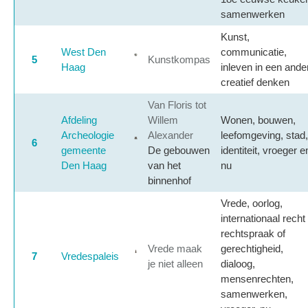
samenwerken
Kunst,
West Den
communicatie,
5
Kunstkompas
Haag
inleven in een ander
creatief denken
Van Floris tot
Afdeling
Willem
Wonen, bouwen,
Archeologie
Alexander
leefomgeving, stad,
6
gemeente
De gebouwen
identiteit, vroeger e
Den Haag
van het
nu
binnenhof
Vrede, oorlog,
internationaal recht
rechtspraak
of
Vrede maak
gerechtigheid,
7
Vredespaleis
je niet alleen
dialoog,
mensenrechten,
samenwerken,