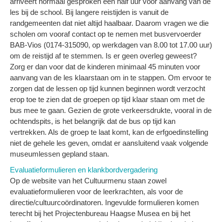
arriveert normaal gesproken een half uur voor aanvang van de
les bij de school. Bij langere reistijden is vanuit de
randgemeenten dat niet altijd haalbaar. Daarom vragen we die
scholen om vooraf contact op te nemen met busvervoerder
BAB‑Vios (0174‑315090, op werkdagen van 8.00 tot 17.00 uur)
om de reistijd af te stemmen. Is er geen overleg geweest?
Zorg er dan voor dat de kinderen minimaal 45 minuten voor
aanvang van de les klaarstaan om in te stappen. Om ervoor te
zorgen dat de lessen op tijd kunnen beginnen wordt verzocht
erop toe te zien dat de groepen op tijd klaar staan om met de
bus mee te gaan. Gezien de grote verkeersdrukte, vooral in de
ochtendspits, is het belangrijk dat de bus op tijd kan
vertrekken. Als de groep te laat komt, kan de erfgoedinstelling
niet de gehele les geven, omdat er aansluitend vaak volgende
museumlessen gepland staan.
Evaluatieformulieren en klankbordvergadering
Op de website van het Cultuurmenu staan zowel
evaluatieformulieren voor de leerkrachten, als voor de
directie/cultuurcoördinatoren. Ingevulde formulieren komen
terecht bij het Projectenbureau Haagse Musea en bij het