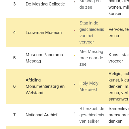
Mesdag en
natuur, die
3
De Mesdag Collectie
de zee
wonen, mili
kansen
Stap in de
geschiedenis
Vervoer, t
4
Louwman Museum
van het
en nu
vervoer
Met Mesdag
Museum Panorama
Kunst, stad
5
mee naar de
Mesdag
vroeger
zee
Religie, cu
Afdeling
kunst, kleu
Holy Moly
6
Monumentenzorg en
denken, ma
Mozaïek!
Welstand
en nu, verha
samenwer
Bitterzoet: de
Samenlev
7
Nationaal Archief
geschiedenis
mensenrech
van suiker
denken