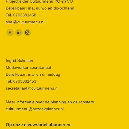
Projectleider Cultuurmenu PO en VO
Bereikbaar: ma, di, wo en do-ochtend
Tel. 0703381458
sbal@cultuurmenu.nl
Vind ons op:
Facebook
Linkedin
Instagram
page
page
page
opens
opens
opens
in
in
in
Ingrid Scholten
new
new
new
Medewerker secretariaat
window
window
window
Bereikbaar: ma- en di-middag
Tel. 0703381453
secretariaat@cultuurmenu.nl
Meer informatie over de planning en de roosters
cultuurmenu@bezoekplanner.nl
Op onze nieuwsbrief abonneren