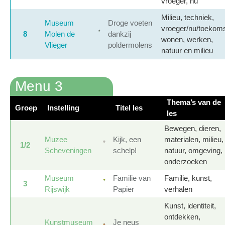
vroeger, nu
Milieu, techniek,
Museum
Droge voeten
vroeger/nu/toekoms
8
Molen de
dankzij
wonen, werken,
Vlieger
poldermolens
natuur en milieu
Menu 3
Thema’s van de
Groep
Instelling
Titel les
les
Bewegen, dieren,
Muzee
Kijk, een
materialen, milieu,
1/2
Scheveningen
schelp!
natuur, omgeving,
onderzoeken
Museum
Familie van
Familie, kunst,
3
Rijswijk
Papier
verhalen
Kunst, identiteit,
ontdekken,
Kunstmuseum
Je neus