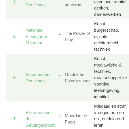
4
avontuur, creatief
Den Haag
achterna
denken,
samenwerken
Kunst,
Nationaal
burgerschap,
The Power of
5
Videogame
digitale
Play
Museum
geletterdheid,
techniek
Kunst,
mediawijsheid,
techniek,
Fotomuseum
Ontdek het
6
maatschappelijke
Den Haag
Fotomuseum
vorming,
leefomgeving,
identiteit
Misdaad en straf,
Rijksmuseum
vroeger, arm en
Moord in de
7
de
rijk, ontdekkend
Poort
Gevangenpoort
leren,