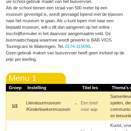
uw school gebruik maakt van het busvervoer.
Als de school binnen een straal van 500 meter bij een
museum gevestigd is, wordt gevraagd lopend met de klassen
naar het museum te gaan. Als u kunt lopen met naar een
bepaald museum, wilt u dit dan aangeven op het online ­
inschrijf­formulier in het daarvoor aangemaakte veld. De
busmaatschappij waarmee wordt gewerkt is BAB-VIOS
Touringcars te Wateringen. Tel.
0174-315090
.
Geen gebruik maken van busvervoer heeft geen invloed op de
prijs per leerling.
Menu 1
Groep
Instelling
Titel les
Thema’s v
Samenlev
Literatuurmuseum
Een brief
spelen, die
1/2
/Kinderboekenmuseum
voor aap
communicat
en leesont
Kunst, vro