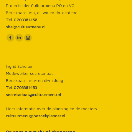
Projectleider Cultuurmenu PO en VO
Bereikbaar: ma, di, wo en do-ochtend
Tel. 0703381458
sbal@cultuurmenu.nl
Vind ons op:
Facebook
Linkedin
Instagram
page
page
page
opens
opens
opens
in
in
in
Ingrid Scholten
new
new
new
Medewerker secretariaat
window
window
window
Bereikbaar: ma- en di-middag
Tel. 0703381453
secretariaat@cultuurmenu.nl
Meer informatie over de planning en de roosters
cultuurmenu@bezoekplanner.nl
Op onze nieuwsbrief abonneren