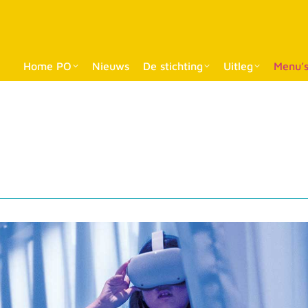
Home PO
Nieuws
De stichting
Uitleg
Menu’s
Home PO
Nieuws
De stichting
Uitleg
Menu’