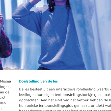
. Musea
Doelstelling van de les
dingen,
De les bestaat uit een interactieve rondleiding waarbij
aan de
leerlingen hun eigen tentoonstellingsboekje gaan mak
pas!
opdrachten. Aan het eind van het bezoek hebben de l
llen
hun unieke tentoonstellingsgids gemaakt, ontdekt wa
en
hedendaagse kunst is en geoefend met het analysere