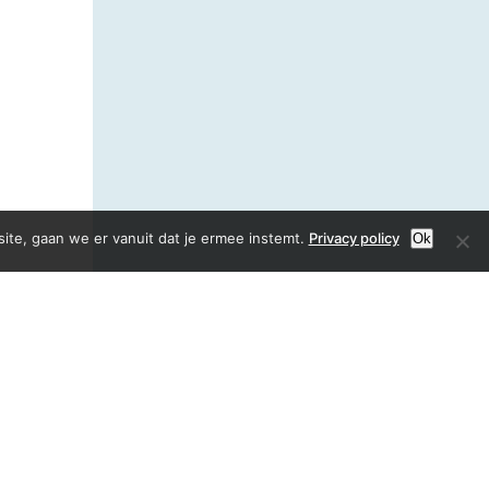
ite, gaan we er vanuit dat je ermee instemt.
Privacy policy
Ok
Realisatie:
ed van den heuvel/webdesign