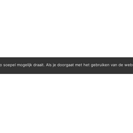
cultuurmenu@bezoekplanner.nl
soepel mogelijk draait. Als je doorgaat met het gebruiken van de webs