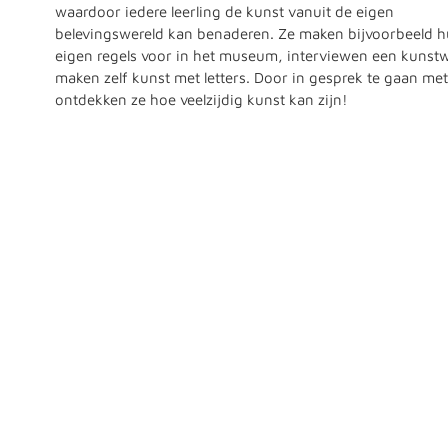
waardoor iedere leerling de kunst vanuit de eigen
belevingswereld kan benaderen. Ze maken bijvoorbeeld 
eigen regels voor in het museum, interviewen een kunst
maken zelf kunst met letters. Door in gesprek te gaan met
ontdekken ze hoe veelzijdig kunst kan zijn!
Contactgegevens
Projectenbureau Haagse Musea
Postbus 30313
2500 GH Den Haag
Meer info over het Cultuurmenu
Sandra Bal
Hoofd Projectenbureau Haagse Musea