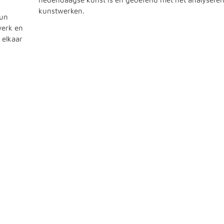
kunstwerken.
hun
werk en
 elkaar
Ingrid Scholten
Medewerker secretariaat
Bereikbaar: ma- en di-middag
Tel. 0703381453
secretariaat@cultuurmenu.nl
Meer informatie over de planning en de roosters