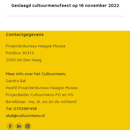
Volgend
Geslaagd cultuurmenufeest op 16 november 2022
bericht
Contactgegevens
Projectenbureau Haagse Musea
Postbus 30313
2500 GH Den Haag
Meer info over het Cultuurmenu
Sandra Bal
Hoofd Projectenbureau Haagse Musea
Projectleider Cultuurmenu PO en VO
Bereikbaar: ma, di, wo en do-ochtend
Tel. 0703381458
sbal@cultuurmenu.nl
Vind ons op:
Facebook
Linkedin
Instagram