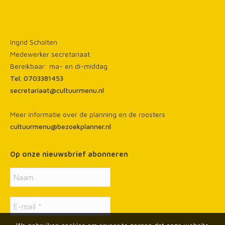
page
page
page
opens
opens
opens
in
in
in
Ingrid Scholten
new
new
new
Medewerker secretariaat
window
window
window
Bereikbaar: ma- en di-middag
Tel. 0703381453
secretariaat@cultuurmenu.nl
Meer informatie over de planning en de roosters
cultuurmenu@bezoekplanner.nl
Op onze nieuwsbrief abonneren