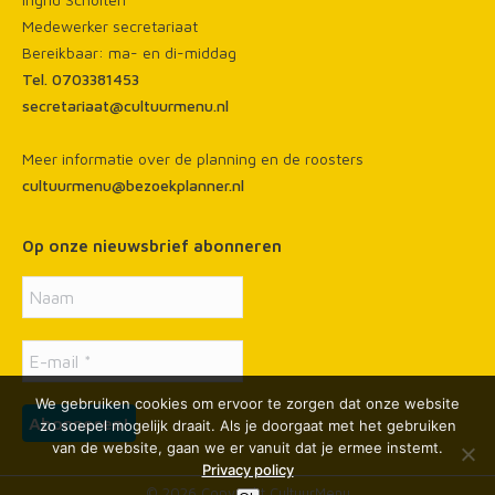
new
new
new
Medewerker secretariaat
window
window
window
Bereikbaar: ma- en di-middag
Tel. 0703381453
secretariaat@cultuurmenu.nl
Meer informatie over de planning en de roosters
cultuurmenu@bezoekplanner.nl
Op onze nieuwsbrief abonneren
We gebruiken cookies om ervoor te zorgen dat onze website
zo soepel mogelijk draait. Als je doorgaat met het gebruiken
van de website, gaan we er vanuit dat je ermee instemt.
Privacy policy
© 2026 Copyright CultuurMenu