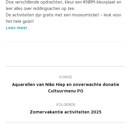
Doe verschillende opdrachten, kleur een KNRM-kleurplaat en
leer alles over reddingsacties op zee.
De activiteiten zijn gratis met een museumticket – leuk voor
het hele gezin!
Lees meer
…
Bericht
navigatie
VORIGE
Aquarellen van Niko Hiep en onverwachte donatie
Vorig
Cultuurmenu PO
bericht
VOLGENDE
Volgend
Zomervakantie activiteiten 2025
bericht