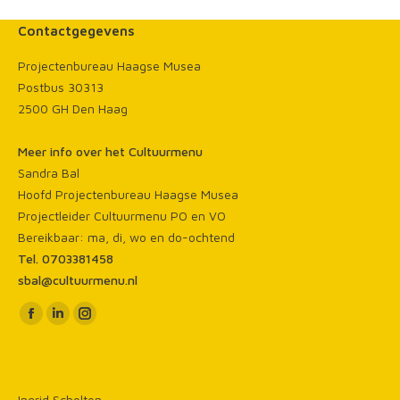
Contactgegevens
Projectenbureau Haagse Musea
Postbus 30313
2500 GH Den Haag
Meer info over het Cultuurmenu
Sandra Bal
Hoofd Projectenbureau Haagse Musea
Projectleider Cultuurmenu PO en VO
Bereikbaar: ma, di, wo en do-ochtend
Tel. 0703381458
sbal@cultuurmenu.nl
Vind ons op:
Facebook
Linkedin
Instagram
page
page
page
opens
opens
opens
in
in
in
Ingrid Scholten