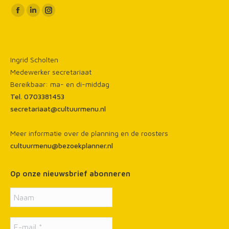
Vind ons op:
Facebook
Linkedin
Instagram
page
page
page
opens
opens
opens
in
in
in
Ingrid Scholten
new
new
new
Medewerker secretariaat
window
window
window
Bereikbaar: ma- en di-middag
Tel. 0703381453
secretariaat@cultuurmenu.nl
Meer informatie over de planning en de roosters
cultuurmenu@bezoekplanner.nl
Op onze nieuwsbrief abonneren